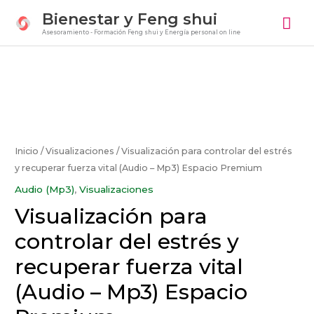
Ir
Me
Bienestar y Feng shui
al
Asesoramiento - Formación Feng shui y Energía personal on line
prin
contenido
Visualización
para
controlar
del
Inicio
/
Visualizaciones
/ Visualización para controlar del estrés
estrés
y recuperar fuerza vital (Audio – Mp3) Espacio Premium
y
Audio (Mp3)
,
Visualizaciones
recuperar
Visualización para
fuerza
vital
controlar del estrés y
(Audio
recuperar fuerza vital
–
Mp3)
(Audio – Mp3) Espacio
Espacio